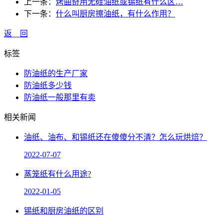
上一条：
烤曲奇用无硅油纸或锡纸有什么区…
下一条：
什么叫厨房擦油纸，有什么作用？
返 回
标签
防油纸的生产厂家
防油纸多少钱
防油纸一般那里有卖
相关新闻
油纸、油布、和锡纸还在傻傻分不清？怎么玩烘焙？
2022-07-07
蒸笼纸有什么用途?
2022-01-05
锡纸和厨房油纸的区别