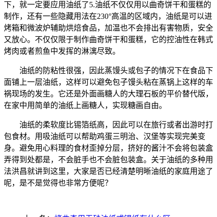
下，就一定要应用油纸了5.油纸不仅仅用以曲奇饼干和蛋糕的
制作，还有一些隐藏用法在230°高温的区域内，油纸是可以进
烤箱和微波炉辅助烘焙食品，加温也不会排出有害物质，安全
又放心。不仅仅限于制作曲奇饼干和蛋糕，它的控油性在韩式
烤肉或者煎鱼中发挥的淋漓尽致。
油纸的防粘性很强，因此蒸馒头或包子的情况下在食品下
面铺上一层油纸，这样可以避免包子馒头粘在蒸锅上这样的车
祸现场的发生。它还是外面画糖人的大理石板的平价替代版，
在家中用简单的油纸上画糖人，实现糖画自由。
油纸的柔软度比锡箔纸高，因此可以在旅行或者出游时打
包食材。用吸油纸可以帮助鸡蛋三明治、汉堡等实现完美变
身。避免用心料理的食材歪掉分层，挤好的酱汁不会将包装盒
弄得到处都是，不会脏手也不会脏包装盒。关于油纸的多种用
法洪昌就讲到这里，大家是否已经清楚明晰油纸的家庭用途了
呢，是不是觉得也非常方便呢？