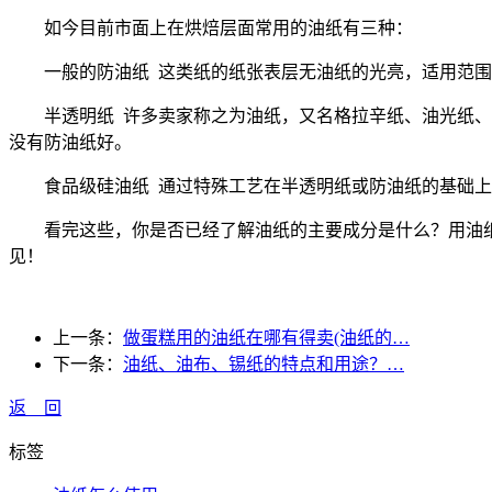
如今目前市面上在烘焙层面常用的油纸有三种：
一般的防油纸 这类纸的纸张表层无油纸的光亮，适用范围
半透明纸 许多卖家称之为油纸，又名格拉辛纸、油光纸、腊
没有防油纸好。
食品级硅油纸 通过特殊工艺在半透明纸或防油纸的基础上
看完这些，你是否已经了解油纸的主要成分是什么？用油纸
见！
上一条：
做蛋糕用的油纸在哪有得卖(油纸的…
下一条：
油纸、油布、锡纸的特点和用途？…
返 回
标签