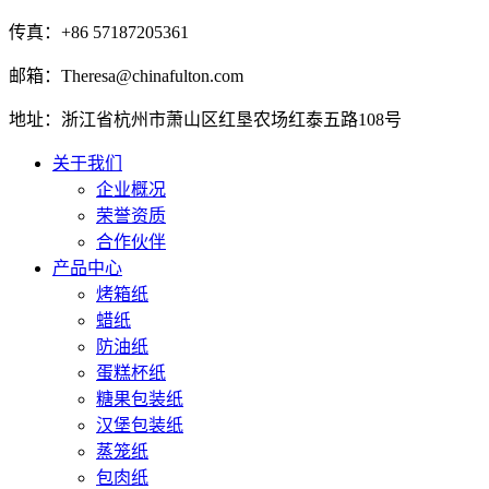
传真：+86 57187205361
邮箱：Theresa@chinafulton.com
地址：浙江省杭州市萧山区红垦农场红泰五路108号
关于我们
企业概况
荣誉资质
合作伙伴
产品中心
烤箱纸
蜡纸
防油纸
蛋糕杯纸
糖果包装纸
汉堡包装纸
蒸笼纸
包肉纸