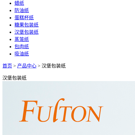
蜡纸
防油纸
蛋糕杯纸
糖果包装纸
汉堡包装纸
蒸笼纸
包肉纸
吸油纸
首页
>
产品中心
>
汉堡包装纸
汉堡包装纸