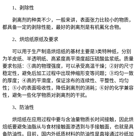
1、剥除性
剥离剂的种类不少，一般来讲，表面张力比较小的物质，
都具备一定的剥除性能，最好的剥离剂是有机氟化合物。
2、烘焙纸原纸及要求
可以用于生产制造烘焙纸的基材主要是3类特种纸，分别
为羊皮纸、半透明纸、高紧度高平滑度超压硫酸盐浆纸。质量
要求包括：①高的物理强度，可以承受高温干燥；②好的尺寸
稳定性，避免后加工过程中出现伸缩形变等问题；③均匀一致
的厚度；④高的平滑度，保证涂布的连续性、平整性、均匀
性；⑤小的表面吸收性，降低剥离剂的消耗；⑥好的化学兼容
性，避免一些化学物质对剥离剂的干扰。
3、防油性
烘焙纸在应用过程中要与含油量物质长时间接触，因此烘
焙纸要避免油脂从与食材接触面渗透到与手接触面，也就是具
备防油性。目前，国内外纸质材料的防油性是直接通过抄纸加